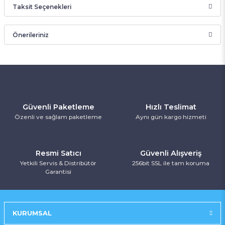
Taksit Seçenekleri
Bu ürüne ilk yorumu siz yapın!
Önerileriniz
Yorum Yaz
Bu ürünün fiyat bilgisi, resim, ürün açıklamalarında ve diğer
konularda yetersiz gördüğünüz noktaları öneri formunu
kullanarak tarafımıza iletebilirsiniz.
Görüş ve önerileriniz için teşekkür ederiz.
Güvenli Paketleme
Hızlı Teslimat
Ürün resmi kalitesiz, bozuk veya görüntülenemiyor.
Özenli ve sağlam paketleme
Aynı gün kargo hizmeti
Ürün açıklamasında eksik bilgiler bulunuyor.
Ürün bilgilerinde hatalar bulunuyor.
Resmi Satıcı
Güvenli Alışveriş
Ürün fiyatı diğer sitelerden daha pahalı.
Yetkili Servis & Distribütör
256bit SSL ile tam koruma
Bu ürüne benzer farklı alternatifler olmalı.
Garantisi
KURUMSAL