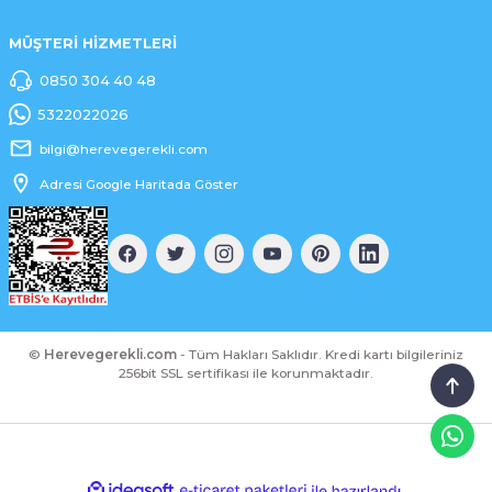
MÜŞTERİ HİZMETLERİ
0850 304 40 48
5322022026
bilgi@herevegerekli.com
Adresi Google Haritada Göster
©
Herevegerekli.com
- Tüm Hakları Saklıdır. Kredi kartı bilgileriniz
256bit SSL sertifikası ile korunmaktadır.
ideasoft
ile
e-