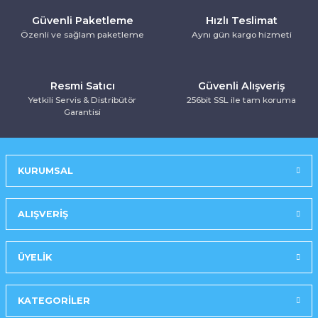
Kurutma Makinesi
Ankastre Kurutmalı Çamaşır Makinesi
Mırror Prosmart Inverter-Black (R32 G
Toz Torbasız Süpürge
Türk Kahve Makinesi
Yoğurt Makinesi
Güvenli Paketleme
Hızlı Teslimat
Özenli ve sağlam paketleme
Aynı gün kargo hizmeti
Ankastre Mikrodalga Fırınlar
Mobil-Portatif Klima
Resmi Satıcı
Güvenli Alışveriş
Ankastre Ocak
Mobil-Portatif Klima
Yetkili Servis & Distribütör
256bit SSL ile tam koruma
Garantisi
Ankastre Vitroseramik Ocak
Prosmart Inverter
Prosmart Inverter (R32 GAZLI)
KURUMSAL
Prosmart Inverter Silver (R32 GAZLI)
ALIŞVERİŞ
Salon Tipi Klima
ÜYELİK
KATEGORİLER