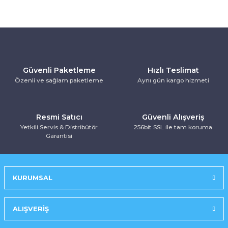
Kurutma Makinesi
Ankastre Kurutmalı Çamaşır Makinesi
Mırror Prosmart Inverter-Black (R32 G
Toz Torbasız Süpürge
Türk Kahve Makinesi
Yoğurt Makinesi
Ankastre Mikrodalga Fırınlar
Mobil-Portatif Klima
Ankastre Ocak
Mobil-Portatif Klima
Güvenli Paketleme
Hızlı Teslimat
Özenli ve sağlam paketleme
Aynı gün kargo hizmeti
Ankastre Vitroseramik Ocak
Prosmart Inverter
Prosmart Inverter (R32 GAZLI)
Resmi Satıcı
Güvenli Alışveriş
Yetkili Servis & Distribütör
256bit SSL ile tam koruma
Garantisi
Prosmart Inverter Silver (R32 GAZLI)
Salon Tipi Klima
KURUMSAL
ALIŞVERİŞ