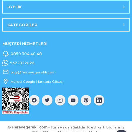
ÜYELİK
KATEGORİLER
MÜŞTERİ HİZMETLERİ
0850 304 40 48
5322022026
bilgi@herevegerekli.com
Adresi Google Haritada Göster
©
Herevegerekli.com
- Tüm Hakları Saklıdır. Kredi kartı bilgileriniz