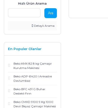
Fırınlar
Termosifonlar
Pişirici
Hızlı Ürün Arama
Ara
Derin Dondurucular
Vantilatör
Kişisel Bakım Ürünleri
Detaylı Arama
Set Üstü Ocaklar
En Populer Olanlar
Beko KMX 82 8 kg Çamaşır
Kurutma Makinesi
Beko ADP 61420 I Ankastre
Davlumbaz
Beko BFC 431 G Buhar
Destekli Fırın
Beko CMXD 9100 9 Kg 1000
Devir Beyaz Çamaşır Makinesi