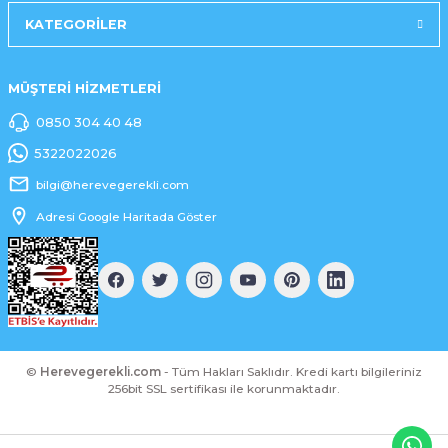
KATEGORİLER
MÜŞTERİ HİZMETLERİ
0850 304 40 48
5322022026
bilgi@herevegerekli.com
Adresi Google Haritada Göster
©
Herevegerekli.com
- Tüm Hakları Saklıdır. Kredi kartı bilgileriniz
256bit SSL sertifikası ile korunmaktadır.