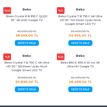
Kurutma Makinesi
Ankastre Kurutmalı Çamaşır Makinesi
Mırror Prosmart Inverter-Black (R32 G
Toz Torbasız Süpürge
Türk Kahve Makinesi
Yoğurt Makinesi
Beko
Beko
%10
%11
Beko Crystal 8 B 855 C QLED
Beko Crystal 7 B 755 C 4K Ultra
Ankastre Mikrodalga Fırınlar
Mobil-Portatif Klima
55'' 4K UHD Google TV
HD 55'' 140 Ekran Uydu Alıcılı
Google Smart LED TV
Ankastre Ocak
Mobil-Portatif Klima
43.099,00 TL
39.499,00 TL
38.599,00 TL
34.999,00 TL
Ankastre Vitroseramik Ocak
Prosmart Inverter
SEPETE EKLE
SEPETE EKLE
Prosmart Inverter (R32 GAZLI)
Beko
Beko
%9
%12
Beko Crystal 7 B 750 C 4K Ultra
Beko B50 E 895 A 50 inc 4K
Prosmart Inverter Silver (R32 GAZLI)
HD 50'' 126 Ekran Uydu Alıcılı
Ultra HD Google TV
Google Smart LED TV
Salon Tipi Klima
33.899,00 TL
32.499,00 TL
30.899,00 TL
28.499,00 TL
SEPETE EKLE
SEPETE EKLE