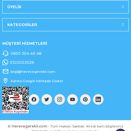
ÜYELİK
KATEGORİLER
MÜŞTERİ HİZMETLERİ
0850 304 40 48
5322022026
bilgi@herevegerekli.com
Adresi Google Haritada Göster
©
Herevegerekli.com
- Tüm Hakları Saklıdır. Kredi kartı bilgileriniz