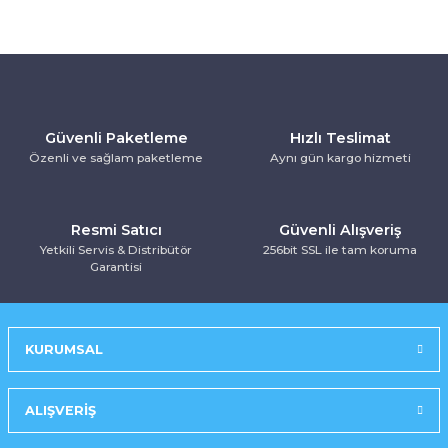
Kurutma Makinesi
Ankastre Kurutmalı Çamaşır Makinesi
Mırror Prosmart Inverter-Black (R32 G
Toz Torbasız Süpürge
Türk Kahve Makinesi
Yoğurt Makinesi
Ankastre Mikrodalga Fırınlar
Mobil-Portatif Klima
Ankastre Ocak
Mobil-Portatif Klima
Güvenli Paketleme
Hızlı Teslimat
Özenli ve sağlam paketleme
Aynı gün kargo hizmeti
Ankastre Vitroseramik Ocak
Prosmart Inverter
Prosmart Inverter (R32 GAZLI)
Resmi Satıcı
Güvenli Alışveriş
Yetkili Servis & Distribütör
256bit SSL ile tam koruma
Garantisi
Prosmart Inverter Silver (R32 GAZLI)
Salon Tipi Klima
KURUMSAL
ALIŞVERİŞ