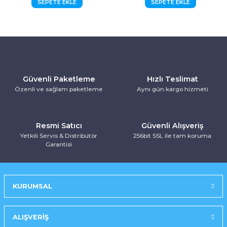
SEPETE EKLE
SEPETE EKLE
Kurutma Makinesi
Ankastre Kurutmalı Çamaşır Makinesi
Mırror Prosmart Inverter-Black (R32 G
Toz Torbasız Süpürge
Türk Kahve Makinesi
Yoğurt Makinesi
Ankastre Mikrodalga Fırınlar
Mobil-Portatif Klima
Ankastre Ocak
Mobil-Portatif Klima
Güvenli Paketleme
Hızlı Teslimat
Ankastre Vitroseramik Ocak
Prosmart Inverter
Özenli ve sağlam paketleme
Aynı gün kargo hizmeti
Prosmart Inverter (R32 GAZLI)
Resmi Satıcı
Güvenli Alışveriş
Yetkili Servis & Distribütör
256bit SSL ile tam koruma
Prosmart Inverter Silver (R32 GAZLI)
Garantisi
Salon Tipi Klima
KURUMSAL
ALIŞVERİŞ