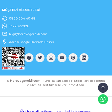
MÜŞTERİ HİZMETLERİ
0850 304 40 48
5322022026
bilgi@herevegerekli.com
Adresi Google Haritada Göster
©
Herevegerekli.com
- Tüm Hakları Saklıdır. Kredi kartı bilgileriniz
256bit SSL sertifikası ile korunmaktadır.
ideasoft
ile
e-