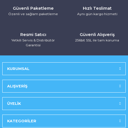
Kurutma Makinesi
Ankastre Kurutmalı Çamaşır Makinesi
Mırror Prosmart Inverter-Black (R32 G
Toz Torbasız Süpürge
Türk Kahve Makinesi
Yoğurt Makinesi
Güvenli Paketleme
Hızlı Teslimat
Özenli ve sağlam paketleme
Aynı gün kargo hizmeti
Ankastre Mikrodalga Fırınlar
Mobil-Portatif Klima
Resmi Satıcı
Güvenli Alışveriş
Ankastre Ocak
Mobil-Portatif Klima
Yetkili Servis & Distribütör
256bit SSL ile tam koruma
Garantisi
Ankastre Vitroseramik Ocak
Prosmart Inverter
Prosmart Inverter (R32 GAZLI)
KURUMSAL
Prosmart Inverter Silver (R32 GAZLI)
ALIŞVERİŞ
Salon Tipi Klima
ÜYELİK
KATEGORİLER