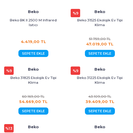
Kurutma Makinesi
Ankastre Kurutmalı Çamaşır Makinesi
Mırror Prosmart Inverter-Black (R32 G
Toz Torbasız Süpürge
Türk Kahve Makinesi
Yoğurt Makinesi
Beko
Beko
%9
Beko BK II 2500 M Infrared
Beko 31525 Ekolojik Ev Tipi
Ankastre Mikrodalga Fırınlar
Mobil-Portatif Klima
Isıtıcı
Klima
Ankastre Ocak
Mobil-Portatif Klima
51.759,00 TL
4.419,00 TL
47.019,00 TL
Ankastre Vitroseramik Ocak
Prosmart Inverter
SEPETE EKLE
SEPETE EKLE
Prosmart Inverter (R32 GAZLI)
Beko
Beko
%9
%9
Beko 31825 Ekolojik Ev Tipi
Beko 31225 Ekolojik Ev Tipi
Prosmart Inverter Silver (R32 GAZLI)
Klima
Klima
Salon Tipi Klima
60.169,00 TL
43.109,00 TL
54.669,00 TL
39.409,00 TL
SEPETE EKLE
SEPETE EKLE
Beko
Beko
%13