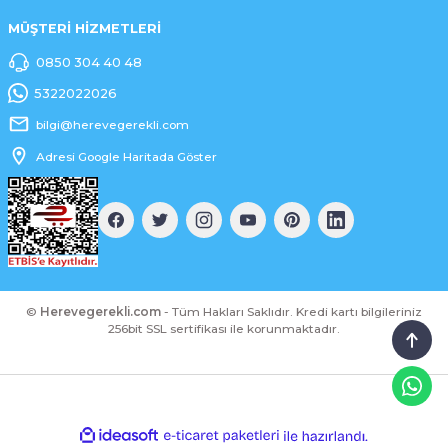
MÜŞTERİ HİZMETLERİ
0850 304 40 48
5322022026
bilgi@herevegerekli.com
Adresi Google Haritada Göster
©
Herevegerekli.com
- Tüm Hakları Saklıdır. Kredi kartı bilgileriniz
256bit SSL sertifikası ile korunmaktadır.
ideasoft
ile
e-