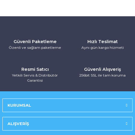
Kurutma Makinesi
Ankastre Kurutmalı Çamaşır Makinesi
Mırror Prosmart Inverter-Black (R32 G
Toz Torbasız Süpürge
Türk Kahve Makinesi
Yoğurt Makinesi
Ankastre Mikrodalga Fırınlar
Mobil-Portatif Klima
Ankastre Ocak
Mobil-Portatif Klima
Güvenli Paketleme
Hızlı Teslimat
Özenli ve sağlam paketleme
Aynı gün kargo hizmeti
Ankastre Vitroseramik Ocak
Prosmart Inverter
Prosmart Inverter (R32 GAZLI)
Resmi Satıcı
Güvenli Alışveriş
Yetkili Servis & Distribütör
256bit SSL ile tam koruma
Garantisi
Prosmart Inverter Silver (R32 GAZLI)
Salon Tipi Klima
KURUMSAL
ALIŞVERİŞ