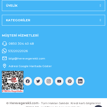
ÜYELİK
KATEGORİLER
MÜŞTERİ HİZMETLERİ
0850 304 40 48
5322022026
bilgi@herevegerekli.com
Adresi Google Haritada Göster
©
Herevegerekli.com
- Tüm Hakları Saklıdır. Kredi kartı bilgileriniz