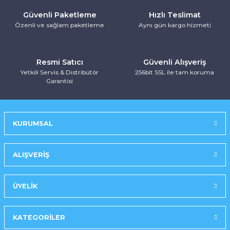
Kurutma Makinesi
Ankastre Kurutmalı Çamaşır Makinesi
Mırror Prosmart Inverter-Black (R32 G
Toz Torbasız Süpürge
Türk Kahve Makinesi
Yoğurt Makinesi
Güvenli Paketleme
Hızlı Teslimat
Özenli ve sağlam paketleme
Aynı gün kargo hizmeti
Ankastre Mikrodalga Fırınlar
Mobil-Portatif Klima
Resmi Satıcı
Güvenli Alışveriş
Ankastre Ocak
Mobil-Portatif Klima
Yetkili Servis & Distribütör
256bit SSL ile tam koruma
Garantisi
Ankastre Vitroseramik Ocak
Prosmart Inverter
Prosmart Inverter (R32 GAZLI)
KURUMSAL
Prosmart Inverter Silver (R32 GAZLI)
ALIŞVERİŞ
Salon Tipi Klima
ÜYELİK
KATEGORİLER