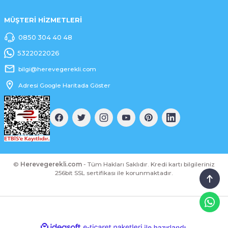
MÜŞTERİ HİZMETLERİ
0850 304 40 48
5322022026
bilgi@herevegerekli.com
Adresi Google Haritada Göster
©
Herevegerekli.com
- Tüm Hakları Saklıdır. Kredi kartı bilgileriniz
256bit SSL sertifikası ile korunmaktadır.
ideasoft
ile
e-