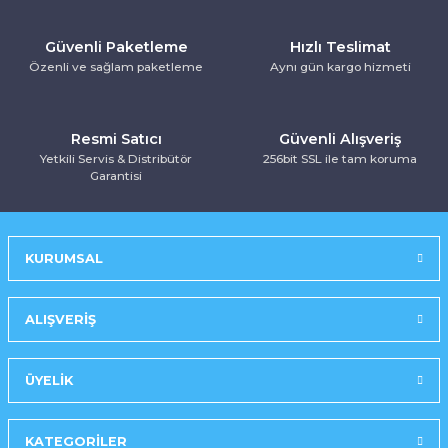
Kurutma Makinesi
Ankastre Kurutmalı Çamaşır Makinesi
Mırror Prosmart Inverter-Black (R32 G
Toz Torbasız Süpürge
Türk Kahve Makinesi
Yoğurt Makinesi
Güvenli Paketleme
Hızlı Teslimat
Özenli ve sağlam paketleme
Aynı gün kargo hizmeti
Ankastre Mikrodalga Fırınlar
Mobil-Portatif Klima
Ankastre Ocak
Mobil-Portatif Klima
Resmi Satıcı
Güvenli Alışveriş
Yetkili Servis & Distribütör
256bit SSL ile tam koruma
Ankastre Vitroseramik Ocak
Prosmart Inverter
Garantisi
Prosmart Inverter (R32 GAZLI)
KURUMSAL
Prosmart Inverter Silver (R32 GAZLI)
Salon Tipi Klima
ALIŞVERİŞ
ÜYELİK
KATEGORİLER