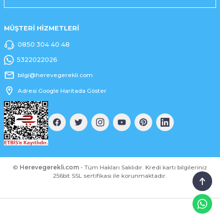
MÜŞTERİ HİZMETLERİ
0850 304 40 48
5322022026
bilgi@herevegerekli.com
Adresi Google Haritada Göster
©
Herevegerekli.com
- Tüm Hakları Saklıdır. Kredi kartı bilgileriniz
256bit SSL sertifikası ile korunmaktadır.