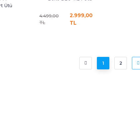
t Ütü
2.999,00
4.499,00
TL
TL
1
2