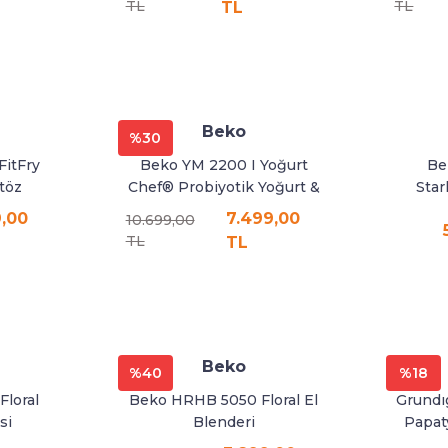
TL
TL
TL
Prosmart Inverter (R32 GAZLI)
Prosmart Inverter Silver (R32 GAZLI)
Beko
%30
FitFry
Beko YM 2200 I Yoğurt
Be
Salon Tipi Klima
itöz
Chef® Probiyotik Yoğurt &
Star
Kefir Yoğurt Makinesi
9,00
7.499,00
10.699,00
TL
TL
Beko
%40
%18
loral
Beko HRHB 5050 Floral El
Grundı
si
Blenderi
Papat