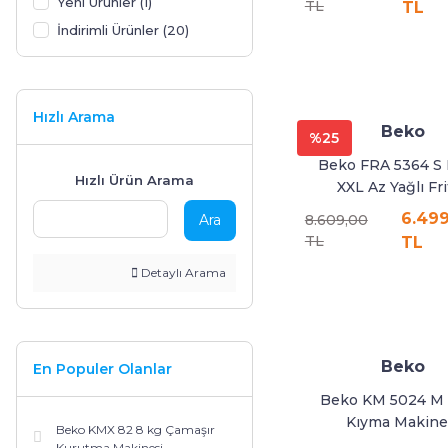
Yeni Ürünler (1)
TL
TL
İndirimli Ürünler (20)
Hızlı Arama
Beko
%25
Beko FRA 5364 S 
Hızlı Ürün Arama
XXL Az Yağlı Fr
6.49
Ara
8.609,00
TL
TL
Detaylı Arama
Beko
En Populer Olanlar
Beko KM 5024 M F
Kıyma Makine
Beko KMX 82 8 kg Çamaşır
Kurutma Makinesi