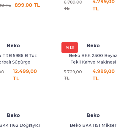
4.799,00
6.789,00
899,00 TL
00 TL
TL
TL
Beko
Beko
%13
 TRB 5986 B Toz
Beko BKK 2300 Beyaz
orbalı Süpürge
Tekli Kahve Makinesi
12.499,00
4.999,00
00
5.729,00
TL
TL
TL
Beko
Beko
BKK 1162 Doğrayıcı
Beko BKK 1151 Mikser