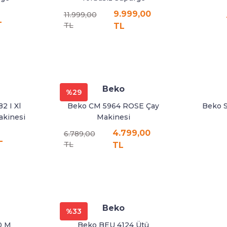
9.999,00
11.999,00
L
TL
TL
Beko
%29
2 I Xl
Beko CM 5964 ROSE Çay
Beko 
akinesi
Makinesi
4.799,00
6.789,00
L
TL
TL
Beko
%33
0 M
Beko BEU 4124 Ütü