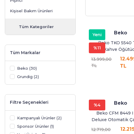
Pişirici
Fırınlar
Termosifonlar
Pişirici
Kişisel Bakım Ürünleri
Derin Dondurucular
Vantilatör
Kişisel Bakım Ürünleri
Tüm Kategoriler
Beko
Yeni
Set Üstü Ocaklar
Beko TKO 5540 
%11
Kahve Öğütü
Tüm Markalar
12.49
13.999,00
TL
TL
Beko (30)
Grundig (2)
Filtre Seçenekleri
Beko
%4
Beko CFM 8449 
Kampanyalı Ürünler (2)
Deluxe Otomatik Ça
Kahve Makinesi
Sponsor Ürünler (1)
12.21
12.719,00
Makinesi