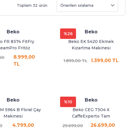
Toplam 32 ürün
Beko
Beko
%26
o FR 8374 FitFry
Beko EK 5420 Ekmek
teamPro Fritöz
Kızartma Makinesi
8.999,00
,00
1.399,00 TL
1.899,00 TL
TL
Beko
Beko
%10
M 5964 B Floral Çay
Beko CEG 7304 X
Makinesi
CaffeExperto Tam
Otomatik Espresso
4.799,00
26.699,00
00
29.699,00
Makinesi