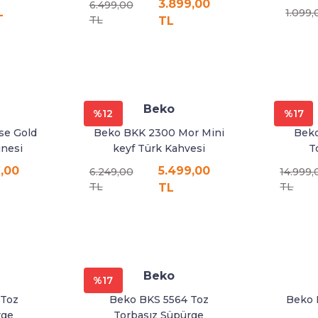
3.899,00
6.499,00
L
1.099,
TL
TL
Beko
%12
%17
se Gold
Beko BKK 2300 Mor Mini
Beko
inesi
keyf Türk Kahvesi
T
Makinesi
,00
5.499,00
6.249,00
14.999,
TL
TL
TL
Beko
%17
 Toz
Beko BKS 5564 Toz
Beko 
rge
Torbasız Süpürge