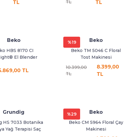
TL
TL
TL
Beko
Beko
%19
ko HBS 8170 CI
Beko TM 5046 C Floral
light® El Blender
Tost Makinesi
8.399,00
10.399,00
5.869,00 TL
TL
TL
Grundig
Beko
%29
g HS 7033 Botanika
Beko CM 5964 Floral Çay
ya Yağ Terapisi Saç
Makinesi
Düzleştirici