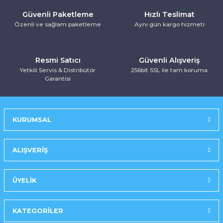
Kurutma Makinesi
Ankastre Kurutmalı Çamaşır Makinesi
Mırror Prosmart Inverter-Black (R32 G
Toz Torbasız Süpürge
Türk Kahve Makinesi
Yoğurt Makinesi
Güvenli Paketleme
Hızlı Teslimat
Özenli ve sağlam paketleme
Aynı gün kargo hizmeti
Ankastre Mikrodalga Fırınlar
Mobil-Portatif Klima
Resmi Satıcı
Güvenli Alışveriş
Ankastre Ocak
Mobil-Portatif Klima
Yetkili Servis & Distribütör
256bit SSL ile tam koruma
Garantisi
Ankastre Vitroseramik Ocak
Prosmart Inverter
Prosmart Inverter (R32 GAZLI)
KURUMSAL
Prosmart Inverter Silver (R32 GAZLI)
ALIŞVERİŞ
Salon Tipi Klima
ÜYELİK
KATEGORİLER