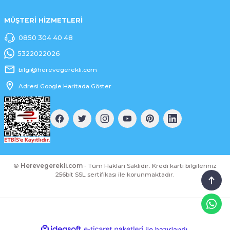
MÜŞTERİ HİZMETLERİ
0850 304 40 48
5322022026
bilgi@herevegerekli.com
Adresi Google Haritada Göster
©
Herevegerekli.com
- Tüm Hakları Saklıdır. Kredi kartı bilgileriniz
256bit SSL sertifikası ile korunmaktadır.
ideasoft
ile
e-