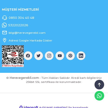
MÜŞTERİ HİZMETLERİ
0850 304 40 48
5322022026
bilgi@herevegerekli.com
Adresi Google Haritada Göster
©
Herevegerekli.com
- Tüm Hakları Saklıdır. Kredi kartı bilgileriniz
256bit SSL sertifikası ile korunmaktadır.
ideasoft
ile
e-