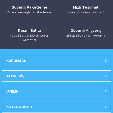
Kurutma Makinesi
Ankastre Kurutmalı Çamaşır Makinesi
Mırror Prosmart Inverter-Black (R32 G
Toz Torbasız Süpürge
Türk Kahve Makinesi
Yoğurt Makinesi
Güvenli Paketleme
Hızlı Teslimat
Özenli ve sağlam paketleme
Aynı gün kargo hizmeti
Ankastre Mikrodalga Fırınlar
Mobil-Portatif Klima
Resmi Satıcı
Güvenli Alışveriş
Ankastre Ocak
Mobil-Portatif Klima
Yetkili Servis & Distribütör
256bit SSL ile tam koruma
Garantisi
Ankastre Vitroseramik Ocak
Prosmart Inverter
Prosmart Inverter (R32 GAZLI)
KURUMSAL
Prosmart Inverter Silver (R32 GAZLI)
ALIŞVERİŞ
Salon Tipi Klima
ÜYELİK
KATEGORİLER