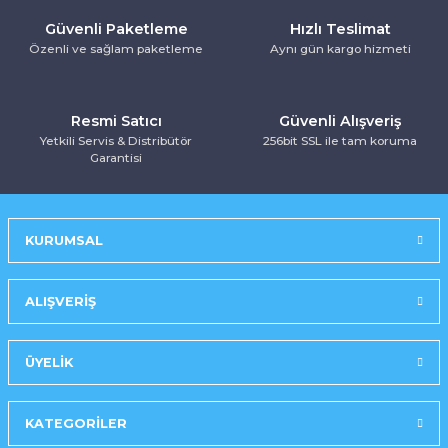
Kurutma Makinesi
Ankastre Kurutmalı Çamaşır Makinesi
Mırror Prosmart Inverter-Black (R32 G
Toz Torbasız Süpürge
Türk Kahve Makinesi
Yoğurt Makinesi
Güvenli Paketleme
Hızlı Teslimat
Özenli ve sağlam paketleme
Aynı gün kargo hizmeti
Ankastre Mikrodalga Fırınlar
Mobil-Portatif Klima
Resmi Satıcı
Güvenli Alışveriş
Ankastre Ocak
Mobil-Portatif Klima
Yetkili Servis & Distribütör
256bit SSL ile tam koruma
Garantisi
Ankastre Vitroseramik Ocak
Prosmart Inverter
Prosmart Inverter (R32 GAZLI)
KURUMSAL
Prosmart Inverter Silver (R32 GAZLI)
ALIŞVERİŞ
Salon Tipi Klima
ÜYELİK
KATEGORİLER