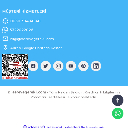
MÜŞTERİ HİZMETLERİ
0850 304 40 48
5322022026
bilgi@herevegerekli.com
Adresi Google Haritada Göster
©
Herevegerekli.com
- Tüm Hakları Saklıdır. Kredi kartı bilgileriniz
256bit SSL sertifikası ile korunmaktadır.
ideasoft
ile
e-