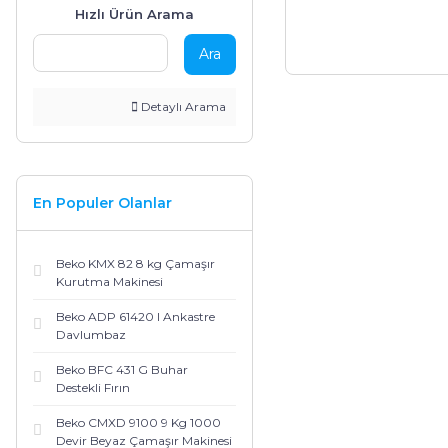
Fırınlar
Termosifonlar
Pişirici
Hızlı Ürün Arama
Ara
Derin Dondurucular
Vantilatör
Kişisel Bakım Ürünleri
Detaylı Arama
Set Üstü Ocaklar
En Populer Olanlar
Beko KMX 82 8 kg Çamaşır
Kurutma Makinesi
Beko ADP 61420 I Ankastre
Davlumbaz
Beko BFC 431 G Buhar
Destekli Fırın
Beko CMXD 9100 9 Kg 1000
Devir Beyaz Çamaşır Makinesi