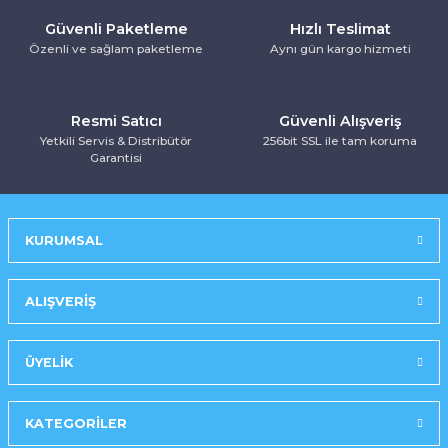
Kurutma Makinesi
Ankastre Kurutmalı Çamaşır Makinesi
Mırror Prosmart Inverter-Black (R32 G
Toz Torbasız Süpürge
Türk Kahve Makinesi
Yoğurt Makinesi
Güvenli Paketleme
Hızlı Teslimat
Özenli ve sağlam paketleme
Aynı gün kargo hizmeti
Ankastre Mikrodalga Fırınlar
Mobil-Portatif Klima
Resmi Satıcı
Güvenli Alışveriş
Ankastre Ocak
Mobil-Portatif Klima
Yetkili Servis & Distribütör
256bit SSL ile tam koruma
Garantisi
Ankastre Vitroseramik Ocak
Prosmart Inverter
Prosmart Inverter (R32 GAZLI)
KURUMSAL
Prosmart Inverter Silver (R32 GAZLI)
ALIŞVERİŞ
Salon Tipi Klima
ÜYELİK
KATEGORİLER