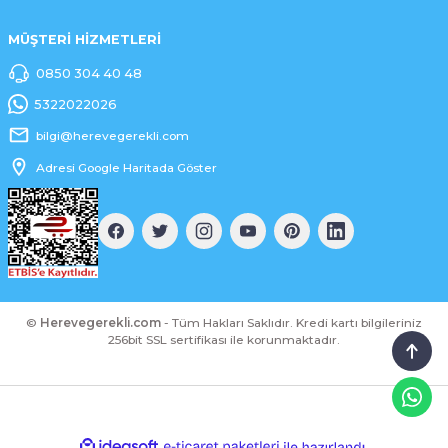
MÜŞTERİ HİZMETLERİ
0850 304 40 48
5322022026
bilgi@herevegerekli.com
Adresi Google Haritada Göster
©
Herevegerekli.com
- Tüm Hakları Saklıdır. Kredi kartı bilgileriniz
256bit SSL sertifikası ile korunmaktadır.
ideasoft
ile
e-