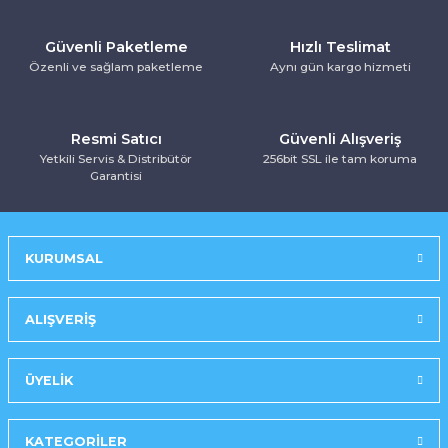
Kurutma Makinesi
Ankastre Kurutmalı Çamaşır Makinesi
Mırror Prosmart Inverter-Black (R32 G
Toz Torbasız Süpürge
Türk Kahve Makinesi
Yoğurt Makinesi
Güvenli Paketleme
Hızlı Teslimat
Özenli ve sağlam paketleme
Aynı gün kargo hizmeti
Ankastre Mikrodalga Fırınlar
Mobil-Portatif Klima
Ankastre Ocak
Mobil-Portatif Klima
Resmi Satıcı
Güvenli Alışveriş
Yetkili Servis & Distribütör
256bit SSL ile tam koruma
Ankastre Vitroseramik Ocak
Prosmart Inverter
Garantisi
Prosmart Inverter (R32 GAZLI)
KURUMSAL
Prosmart Inverter Silver (R32 GAZLI)
Salon Tipi Klima
ALIŞVERİŞ
ÜYELİK
KATEGORİLER