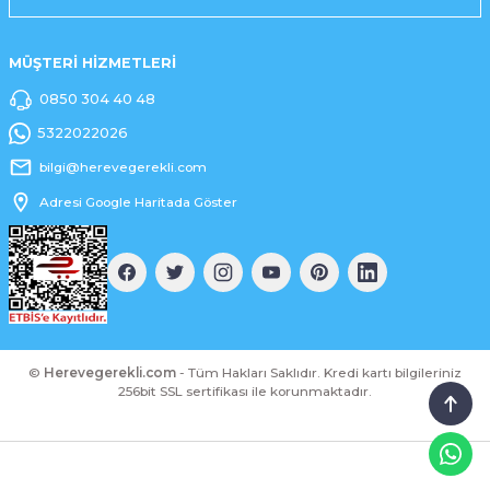
MÜŞTERİ HİZMETLERİ
0850 304 40 48
5322022026
bilgi@herevegerekli.com
Adresi Google Haritada Göster
©
Herevegerekli.com
- Tüm Hakları Saklıdır. Kredi kartı bilgileriniz
256bit SSL sertifikası ile korunmaktadır.