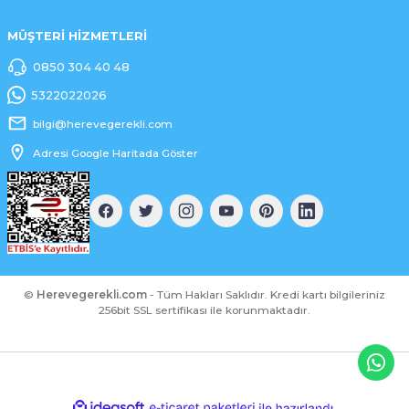
MÜŞTERİ HİZMETLERİ
0850 304 40 48
5322022026
bilgi@herevegerekli.com
Adresi Google Haritada Göster
©
Herevegerekli.com
- Tüm Hakları Saklıdır. Kredi kartı bilgileriniz
256bit SSL sertifikası ile korunmaktadır.
ideasoft
ile
e-