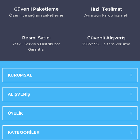
Kurutma Makinesi
Ankastre Kurutmalı Çamaşır Makinesi
Mırror Prosmart Inverter-Black (R32 G
Toz Torbasız Süpürge
Türk Kahve Makinesi
Yoğurt Makinesi
Güvenli Paketleme
Hızlı Teslimat
Özenli ve sağlam paketleme
Aynı gün kargo hizmeti
Ankastre Mikrodalga Fırınlar
Mobil-Portatif Klima
Resmi Satıcı
Güvenli Alışveriş
Ankastre Ocak
Mobil-Portatif Klima
Yetkili Servis & Distribütör
256bit SSL ile tam koruma
Garantisi
Ankastre Vitroseramik Ocak
Prosmart Inverter
Prosmart Inverter (R32 GAZLI)
KURUMSAL
Prosmart Inverter Silver (R32 GAZLI)
ALIŞVERİŞ
Salon Tipi Klima
ÜYELİK
KATEGORİLER