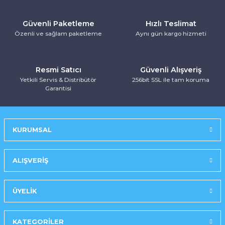
Kurutma Makinesi
Ankastre Kurutmalı Çamaşır Makinesi
Mırror Prosmart Inverter-Black (R32 G
Toz Torbasız Süpürge
Türk Kahve Makinesi
Yoğurt Makinesi
Güvenli Paketleme
Hızlı Teslimat
Özenli ve sağlam paketleme
Aynı gün kargo hizmeti
Ankastre Mikrodalga Fırınlar
Mobil-Portatif Klima
Ankastre Ocak
Mobil-Portatif Klima
Resmi Satıcı
Güvenli Alışveriş
Yetkili Servis & Distribütör
256bit SSL ile tam koruma
Ankastre Vitroseramik Ocak
Prosmart Inverter
Garantisi
Prosmart Inverter (R32 GAZLI)
KURUMSAL
Prosmart Inverter Silver (R32 GAZLI)
Salon Tipi Klima
ALIŞVERİŞ
ÜYELİK
KATEGORİLER