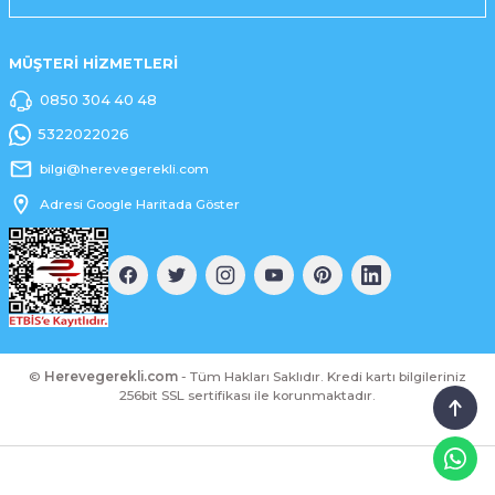
MÜŞTERİ HİZMETLERİ
0850 304 40 48
5322022026
bilgi@herevegerekli.com
Adresi Google Haritada Göster
©
Herevegerekli.com
- Tüm Hakları Saklıdır. Kredi kartı bilgileriniz
256bit SSL sertifikası ile korunmaktadır.