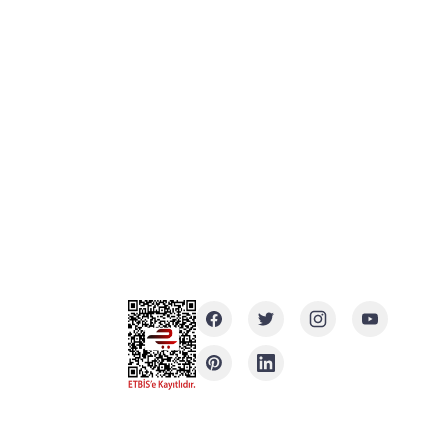
MÜŞTERİ HİZMETLERİ
0850 304 40 48
5322022026
bilgi@herevegerekli.com
Adresi Google Haritada Göster