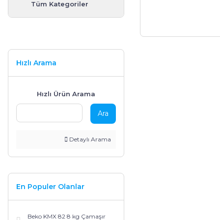
Fırınlar
Termosifonlar
Pişirici
Tüm Kategoriler
Derin Dondurucular
Vantilatör
Kişisel Bakım Ürünleri
Hızlı Arama
Set Üstü Ocaklar
Hızlı Ürün Arama
Ara
Detaylı Arama
En Populer Olanlar
Beko KMX 82 8 kg Çamaşır