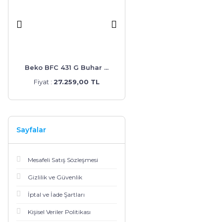
...
Beko BFC 431 G Buhar ...
Beko ADE 62540 S Dav ...
Fiyat :
27.259,00 TL
Fiyat :
5.699,00 TL
Sayfalar
Mesafeli Satış Sözleşmesi
Gizlilik ve Güvenlik
İptal ve İade Şartları
Kişisel Veriler Politikası