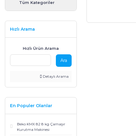
Fırınlar
Termosifonlar
Pişirici
Tüm Kategoriler
Derin Dondurucular
Vantilatör
Kişisel Bakım Ürünleri
Hızlı Arama
Set Üstü Ocaklar
Hızlı Ürün Arama
Ara
Detaylı Arama
En Populer Olanlar
Beko KMX 82 8 kg Çamaşır
Kurutma Makinesi